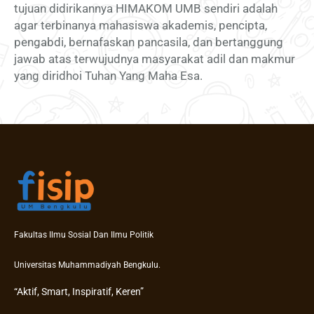
tujuan didirikannya HIMAKOM UMB sendiri adalah
agar terbinanya mahasiswa akademis, pencipta,
pengabdi, bernafaskan pancasila, dan bertanggung
jawab atas terwujudnya masyarakat adil dan makmur
yang diridhoi Tuhan Yang Maha Esa.
Fakultas Ilmu Sosial Dan Ilmu Politik
Universitas Muhammadiyah Bengkulu.
“Aktif, Smart, Inspiratif, Keren”