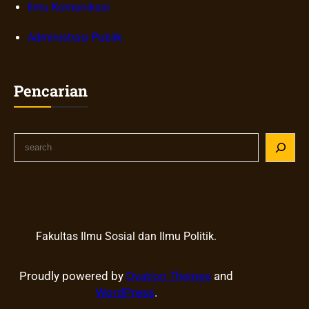
Ilmu Komunikasi
Administrasi Publik
Pencarian
S
e
a
r
c
h
Fakultas Ilmu Sosial dan Ilmu Politik.
Proudly powered by
Ovation Themes
and
WordPress
.