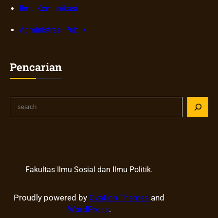
Ilmu Komunikasi
Administrasi Publik
Pencarian
S
e
a
r
c
h
Fakultas Ilmu Sosial dan Ilmu Politik.
Proudly powered by
Ovation Themes
and
WordPress
.