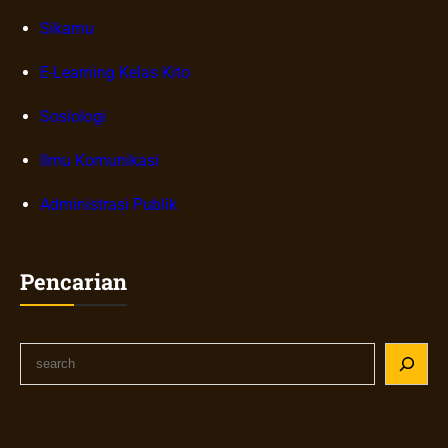
Sikamu
E-Learning Kelas Kito
Sosiologi
Ilmu Komunikasi
Administrasi Publik
Pencarian
S
e
a
r