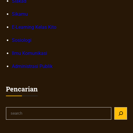
Siakad
Sikamu
E-Learning Kelas Kito
Sosiologi
Ilmu Komunikasi
Administrasi Publik
Pencarian
S
e
a
r