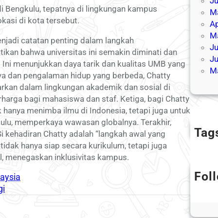
J
di Bengkulu, tepatnya di lingkungan kampus
M
kasi di kota tersebut.
Ap
M
njadi catatan penting dalam langkah
Ju
kan bahwa universitas ini semakin diminati dan
J
Ini menunjukkan daya tarik dan kualitas UMB yang
M
aya dan pengalaman hidup yang berbeda, Chatty
an dalam lingkungan akademik dan sosial di
harga bagi mahasiswa dan staf. Ketiga, bagi Chatty
ak hanya menimba ilmu di Indonesia, tetapi juga untuk
lu, memperkaya wawasan globalnya. Terakhir,
Tag
Si kehadiran Chatty adalah “langkah awal yang
ak hanya siap secara kurikulum, tetapi juga
, menegaskan inklusivitas kampus.
Fol
laysia
gi