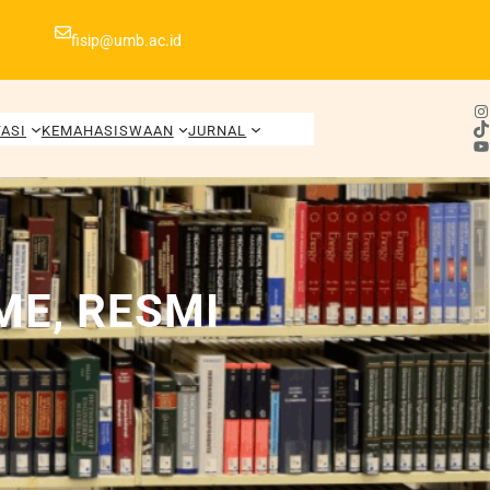
fisip@umb.ac.id
Instagram
TikTok
ASI
KEMAHASISWAAN
JURNAL
YouTube
E, RESMI