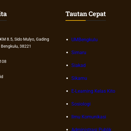
h
a
ita
Tautan Cepat
A
F
k
I
h
S
i
I
 KM 8.5, Sido Mulyo, Gading
UMBengkulu
r
P
 Bengkulu, 38221
u
U
Simaru
s
M
s
B
108
Siakad
a
R
n
a
id
Sikamu
a
i
h
h
E-Learning Kelas Kito
P
G
e
e
Sosiologi
s
l
Ilmu Komunikasi
a
a
n
r
Administrasi Publik