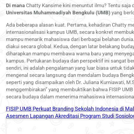
Di mana
Chatty Kansime kini menuntut ilmu? Tentu saja 
Universitas Muhammadiyah Bengkulu (UMB)
yang berlo
Ada beberapa alasan kuat. Pertama, kehadiran Chatty me
internasionalisasi kampus UMB, secara konkret membukti
mampu menarik mahasiswa dari berbagai belahan dunia. 
diakui secara global. Kedua, dengan latar belakang bud
diharapkan mampu membawa warna baru yang menyegark
kampus. Pertukaran budaya dan perspektif ini sangat ber
sendiri, ini adalah pengalaman yang luar biasa untuk tid
mengenal secara langsung dan mendalam budaya Bengku
seperti yang disampaikan oleh Dr. Juliana Kurniawati, M.
menggembirakan” yang membuktikan bahwa FISIP UMB tid
secara budaya dalam menerima mahasiswa internasional
FISIP UMB Perkuat Branding Sekolah Indonesia di Ma
Asesmen Lapangan Akreditasi Program Studi Sosiolo