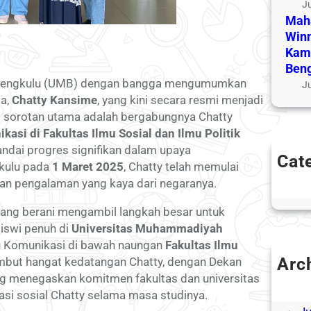
Ju
Maha
Winn
Kam
Ben
Bengkulu (UMB) dengan bangga mengumumkan
Ju
da,
Chatty Kansime
, yang kini secara resmi menjadi
 sorotan utama adalah bergabungnya Chatty
asi di Fakultas Ilmu Sosial dan Ilmu Politik
ai progres signifikan dalam upaya
Cat
gkulu pada
1 Maret 2025
, Chatty telah memulai
Un
an pengalaman yang kaya dari negaranya.
yang berani mengambil langkah besar untuk
iswi penuh di
Universitas Muhammadiyah
lmu Komunikasi di bawah naungan
Fakultas Ilmu
Arc
ambut hangat kedatangan Chatty, dengan Dekan
ng menegaskan komitmen fakultas dan universitas
A
i sosial Chatty selama masa studinya.
Ju