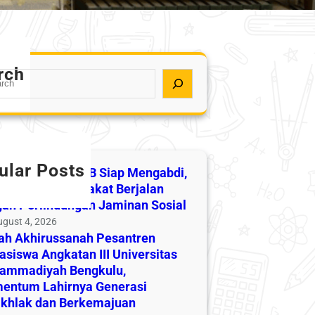
rch
ular Posts
asiswa KKN UMB Siap Mengabdi,
abdian Masyarakat Berjalan
an Perlindungan Jaminan Sosial
ugust 4, 2026
ah Akhirussanah Pesantren
siswa Angkatan III Universitas
ammadiyah Bengkulu,
entum Lahirnya Generasi
khlak dan Berkemajuan