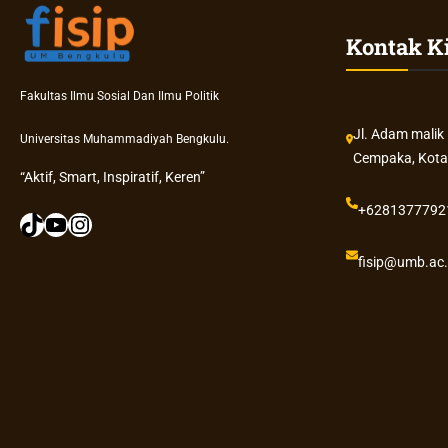
K
Kontak K
K
N
U
Fakultas Ilmu Sosial Dan Ilmu Politik
M
Jl. Adam malik
B
Universitas Muhammadiyah Bengkulu.
Cempaka, Kota
S
“Aktif, Smart, Inspiratif, Keren”
i
a
+6281377792
TikTok
YouTube
Instagram
p
M
fisip@umb.ac.
e
n
g
a
b
d
i