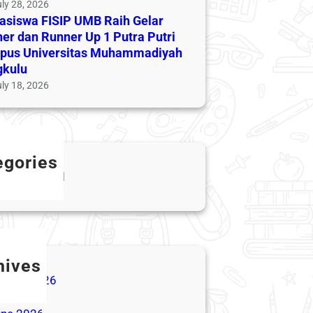
ly 28, 2026
siswa FISIP UMB Raih Gelar
er dan Runner Up 1 Putra Putri
pus Universitas Muhammadiyah
gkulu
ly 18, 2026
egories
categorized
hives
ugust 2026
ly 2026