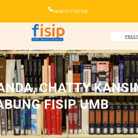
+6281377792108
PREST
NDA, CHATTY KANSIM
ABUNG FISIP UMB