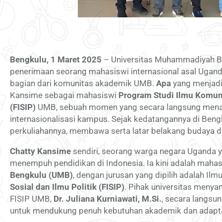
Bengkulu, 1 Maret 2025
– Universitas Muhammadiyah 
penerimaan seorang mahasiswi internasional asal Ugan
bagian dari komunitas akademik UMB.
Apa
yang menjadi
Kansime sebagai mahasiswi
Program Studi Ilmu Komunik
(FISIP)
UMB, sebuah momen yang secara langsung menand
internasionalisasi kampus. Sejak kedatangannya di Ben
perkuliahannya, membawa serta latar belakang budaya d
Chatty Kansime
sendiri, seorang warga negara Uganda 
menempuh pendidikan di Indonesia. Ia kini adalah mahas
Bengkulu (UMB)
, dengan jurusan yang dipilih adalah I
Sosial dan Ilmu Politik (FISIP)
. Pihak universitas meny
FISIP UMB,
Dr. Juliana Kurniawati, M.Si.
, secara langsu
untuk mendukung penuh kebutuhan akademik dan adaptas