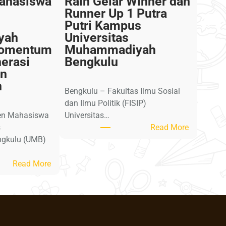
ahasiswa
Raih Gelar Winner dan
Runner Up 1 Putra
Putri Kampus
yah
Universitas
Momentum
Muhammadiyah
erasi
Bengkulu
an
n
Bengkulu – Fakultas Ilmu Sosial
dan Ilmu Politik (FISIP)
ren Mahasiswa
Universitas…
:
s
Read More
M
gkulu (UMB)
a
:
h
Read More
H
a
a
s
f
i
l
s
a
w