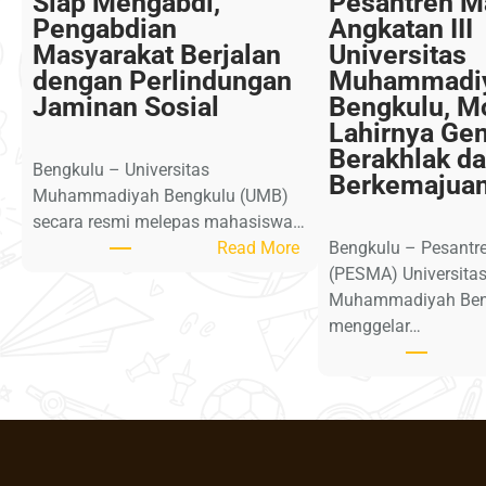
Siap Mengabdi,
Pesantren M
Pengabdian
Angkatan III
Masyarakat Berjalan
Universitas
dengan Perlindungan
Muhammadi
Jaminan Sosial
Bengkulu, 
Lahirnya Gen
Berakhlak d
Bengkulu – Universitas
Berkemajua
Muhammadiyah Bengkulu (UMB)
secara resmi melepas mahasiswa…
:
Read More
Bengkulu – Pesant
M
(PESMA) Universita
a
Muhammadiyah Ben
h
menggelar…
a
s
i
s
w
a