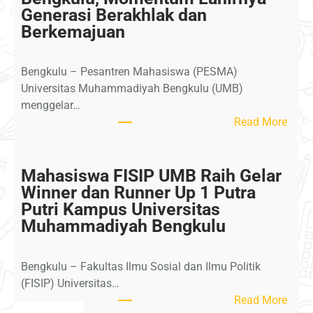
s
Generasi Berakhlak dan
w
Berkemajuan
a
K
Bengkulu – Pesantren Mahasiswa (PESMA)
K
Universitas Muhammadiyah Bengkulu (UMB)
N
menggelar…
U
:
Read More
M
H
B
a
S
f
Mahasiswa FISIP UMB Raih Gelar
i
l
Winner dan Runner Up 1 Putra
a
a
Putri Kampus Universitas
p
h
Muhammadiyah Bengkulu
M
A
e
k
n
Bengkulu – Fakultas Ilmu Sosial dan Ilmu Politik
h
g
(FISIP) Universitas…
i
a
:
Read More
r
b