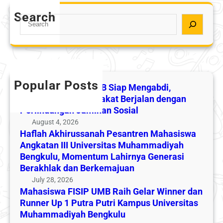
M
u
d
a
Search
s
S
i
h
s
e
,
a
a
a
P
s
n
r
e
i
a
c
n
s
h
h
Popular Posts
g
w
Mahasiswa KKN UMB Siap Mengabdi,
P
a
a
Pengabdian Masyarakat Berjalan dengan
e
b
Perlindungan Jaminan Sosial
F
s
d
I
August 4, 2026
a
i
Haflah Akhirussanah Pesantren Mahasiswa
S
n
a
Angkatan III Universitas Muhammadiyah
I
t
n
Bengkulu, Momentum Lahirnya Generasi
P
r
M
Berakhlak dan Berkemajuan
U
e
a
July 28, 2026
M
n
Mahasiswa FISIP UMB Raih Gelar Winner dan
s
B
M
Runner Up 1 Putra Putri Kampus Universitas
y
R
a
Muhammadiyah Bengkulu
a
a
h