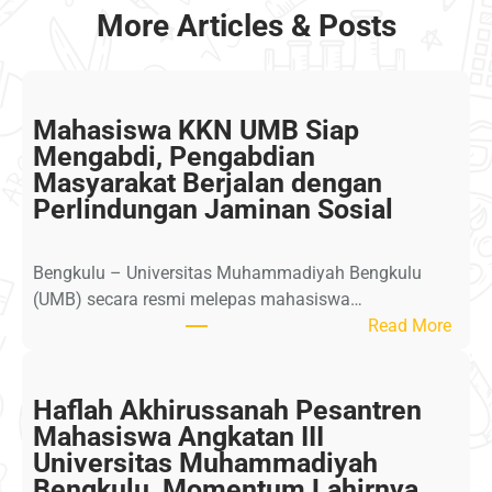
More Articles & Posts
Mahasiswa KKN UMB Siap
Mengabdi, Pengabdian
Masyarakat Berjalan dengan
Perlindungan Jaminan Sosial
Bengkulu – Universitas Muhammadiyah Bengkulu
(UMB) secara resmi melepas mahasiswa…
:
Read More
M
a
h
Haflah Akhirussanah Pesantren
a
Mahasiswa Angkatan III
s
Universitas Muhammadiyah
i
Bengkulu, Momentum Lahirnya