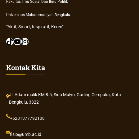
n
Fakultas Ilmu Sosial Dan Ilmu Politik
n
l
i
g
v
Universitas Muhammadiyah Bengkulu.
k
e
u
“Aktif, Smart, Inspiratif, Keren”
r
l
s
TikTok
YouTube
Instagram
u
i
,
t
M
a
o
Kontak Kita
s
m
M
e
u
n
h
t
Jl. Adam malik KM 8.5, Sido Mulyo, Gading Cempaka, Kota
a
u
Bengkulu, 38221
m
m
m
L
+6281377792108
a
a
d
h
i
fisip@umb.ac.id
i