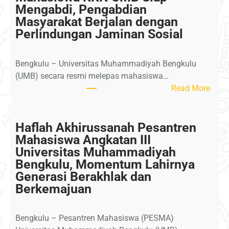
Mengabdi, Pengabdian
Masyarakat Berjalan dengan
Perlindungan Jaminan Sosial
Bengkulu – Universitas Muhammadiyah Bengkulu
(UMB) secara resmi melepas mahasiswa…
:
Read More
M
a
h
Haflah Akhirussanah Pesantren
a
Mahasiswa Angkatan III
s
Universitas Muhammadiyah
i
Bengkulu, Momentum Lahirnya
s
Generasi Berakhlak dan
w
Berkemajuan
a
K
Bengkulu – Pesantren Mahasiswa (PESMA)
K