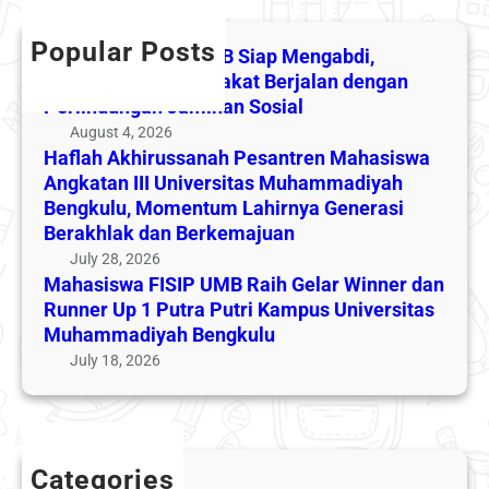
i
a
c
n
s
h
h
Popular Posts
g
w
Mahasiswa KKN UMB Siap Mengabdi,
P
a
a
Pengabdian Masyarakat Berjalan dengan
e
b
Perlindungan Jaminan Sosial
F
s
d
I
August 4, 2026
a
i
Haflah Akhirussanah Pesantren Mahasiswa
S
n
a
Angkatan III Universitas Muhammadiyah
I
t
n
Bengkulu, Momentum Lahirnya Generasi
P
r
M
Berakhlak dan Berkemajuan
U
e
a
July 28, 2026
M
n
Mahasiswa FISIP UMB Raih Gelar Winner dan
s
B
M
Runner Up 1 Putra Putri Kampus Universitas
y
R
a
Muhammadiyah Bengkulu
a
a
h
July 18, 2026
r
i
a
a
h
s
k
G
i
a
e
s
t
l
Categories
w