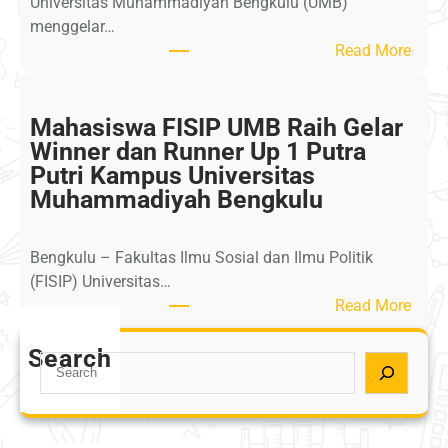
Universitas Muhammadiyah Bengkulu (UMB)
N
menggelar…
U
:
Read More
M
H
B
a
S
f
Mahasiswa FISIP UMB Raih Gelar
i
l
Winner dan Runner Up 1 Putra
a
a
Putri Kampus Universitas
p
h
Muhammadiyah Bengkulu
M
A
e
k
n
Bengkulu – Fakultas Ilmu Sosial dan Ilmu Politik
h
g
(FISIP) Universitas…
i
a
:
Read More
r
b
M
u
d
a
Search
s
S
i
h
s
e
,
a
a
a
P
s
n
r
e