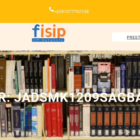
+6281377792108
PREST
R:
JADSMK1209SAGB