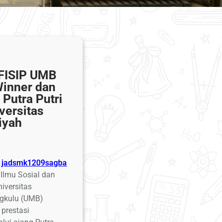
FISIP UMB
Winner dan
 Putra Putri
versitas
yah
jadsmk1209sagba
 Ilmu Sosial dan
niversitas
gkulu (UMB)
prestasi