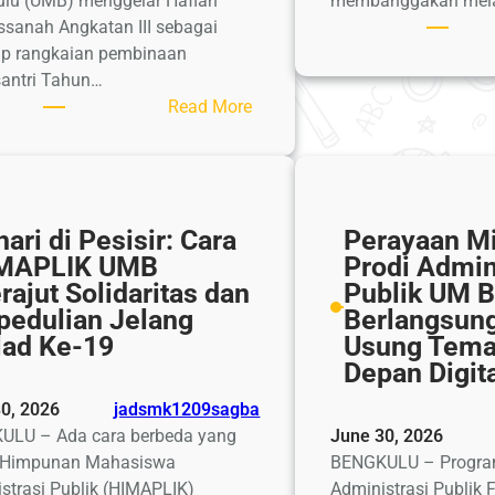
lu (UMB) menggelar Haflah
membanggakan melal
ssanah Angkatan III sebagai
p rangkaian pembinaan
antri Tahun…
:
Read More
Haflah
Akhirussanah
Pesantren
Mahasiswa
ari di Pesisir: Cara
Perayaan Mi
Angkatan
MAPLIK UMB
Prodi Admin
III
rajut Solidaritas dan
Publik UM 
Universitas
pedulian Jelang
Berlangsung
Muhammadiyah
lad Ke-19
Usung Tem
Bengkulu,
Depan Digit
Momentum
Lahirnya
0, 2026
jadsmk1209sagba
Generasi
ULU – Ada cara berbeda yang
June 30, 2026
Berakhlak
h Himpunan Mahasiswa
BENGKULU – Program
dan
strasi Publik (HIMAPLIK)
Administrasi Publik 