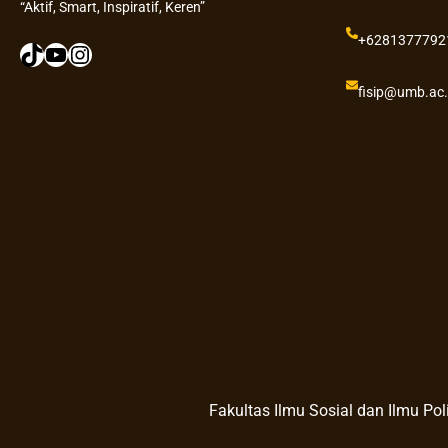
“Aktif, Smart, Inspiratif, Keren”
+6281377792
TikTok
YouTube
Instagram
fisip@umb.ac.
Fakultas Ilmu Sosial dan Ilmu Poli