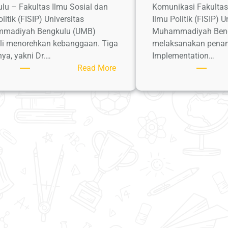
lu – Fakultas Ilmu Sosial dan
Komunikasi Fakultas
litik (FISIP) Universitas
Ilmu Politik (FISIP) U
madiyah Bengkulu (UMB)
Muhammadiyah Ben
i menorehkan kebanggaan. Tiga
melaksanakan pena
ya, yakni Dr.…
Implementation…
:
Read More
Tiga
Dosen
FISIP
UMB
Raih
Penghargaan
Dosen
Berprestasi
Universitas
Muhammadiyah
Bengkulu