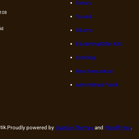
Simaru
108
Siakad
id
Sikamu
E-Learning Kelas Kito
Sosiologi
Ilmu Komunikasi
Administrasi Publik
tik.
Proudly powered by
Ovation Themes
and
WordPress
.