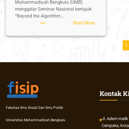
Muhammadiyah Bengkulu (UMB)
2026
menggelar Seminar Nasional bertajuk
“Beyond the Algorithm:…
:
Read More
Ketua
Panitia
Harapkan
1
Sinergi
Berkelanjutan
Melalui
Seminar
Nasional
FISIP
UMB
Kontak K
Fakultas Ilmu Sosial Dan Ilmu Politik
Jl. Adam malik
Universitas Muhammadiyah Bengkulu.
Cempaka, Kota