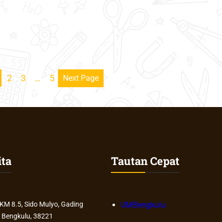
2
3
…
5
Next Page
ita
Tautan Cepat
 KM 8.5, Sido Mulyo, Gading
UMBengkulu
 Bengkulu, 38221