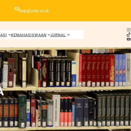
fisip@umb.ac.id
Instagram
TikTok
ASI
KEMAHASISWAAN
JURNAL
YouTube
A