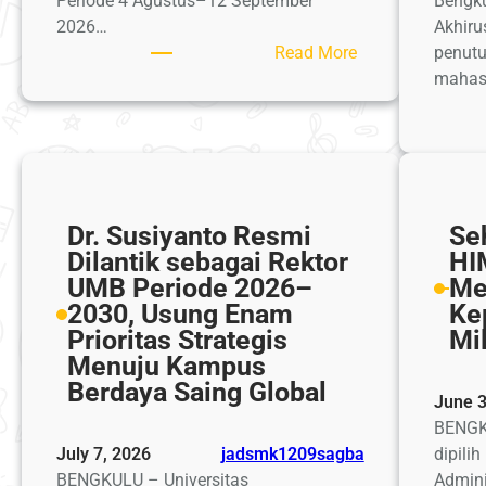
Periode 4 Agustus–12 September
Bengku
2026…
Akhiru
:
Read More
penutu
Mahasiswa
mahas
KKN
UMB
Siap
Mengabdi,
Pengabdian
Dr. Susiyanto Resmi
Seh
Masyarakat
Dilantik sebagai Rektor
HI
Berjalan
UMB Periode 2026–
Me
dengan
2030, Usung Enam
Ke
Perlindungan
Prioritas Strategis
Mi
Jaminan
Menuju Kampus
Sosial
Berdaya Saing Global
June 3
BENGK
July 7, 2026
jadsmk1209sagba
dipili
BENGKULU – Universitas
Admini