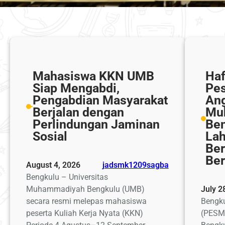
Mahasiswa KKN UMB
Haf
Siap Mengabdi,
Pes
Pengabdian Masyarakat
Ang
Berjalan dengan
Mu
Perlindungan Jaminan
Be
Sosial
Lah
Ber
Be
August 4, 2026
jadsmk1209sagba
Bengkulu – Universitas
Muhammadiyah Bengkulu (UMB)
July 2
secara resmi melepas mahasiswa
Bengk
peserta Kuliah Kerja Nyata (KKN)
(PESM