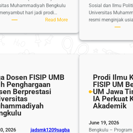
Berkemajuan
rsitas Muhammadiyah Bengkulu
Sosial dan Ilmu Polit
menyambut hari jadi prodi…
Universitas Muhamm
:
Read More
resmi menginjak usi
Sehari
di
Pesisir:
Cara
HIMAPLIK
UMB
Merajut
ga Dosen FISIP UMB
Prodi Ilmu 
Solidaritas
ih Penghargaan
FISIP UM B
dan
sen Berprestasi
UM Jawa Ti
Kepedulian
iversitas
IA Perkuat 
Jelang
hammadiyah
Akademik
Milad
ngkulu
Ke-
19
June 19, 2026
0, 2026
jadsmk1209sagba
Bengkulu – Program 