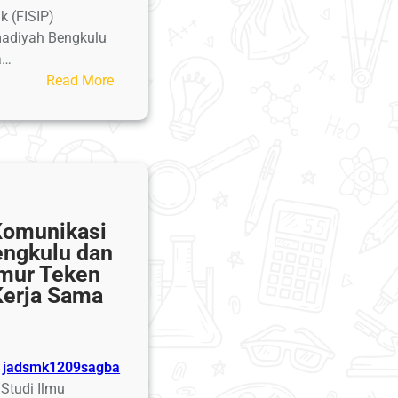
ik (FISIP)
adiyah Bengkulu
a…
:
Read More
Perayaan
Milad
ke-
19
Prodi
Administrasi
Komunikasi
Publik
engkulu dan
UM
mur Teken
Bengkulu
Kerja Sama
Berlangsung
Khidmat,
Usung
Tema
jadsmk1209sagba
Masa
Studi Ilmu