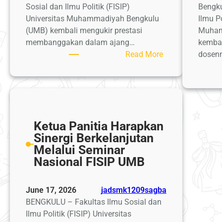
Prioritas
Sosial dan Ilmu Politik (FISIP)
Bengku
Strategis
Universitas Muhammadiyah Bengkulu
Ilmu Po
Menuju
(UMB) kembali mengukir prestasi
Muham
Kampus
membanggakan dalam ajang…
kembal
Berdaya
:
Read More
dosenn
Saing
Prestasi
Global
Gemilang!
Mahasiswa
FISIP
UMB
Ketua Panitia Harapkan
Harumkan
Sinergi Berkelanjutan
Nama
Melalui Seminar
FISIP
Nasional FISIP UMB
UM
Bengkulu
di
June 17, 2026
jadsmk1209sagba
SILAT
BENGKULU – Fakultas Ilmu Sosial dan
APIK
Ilmu Politik (FISIP) Universitas
PTMA