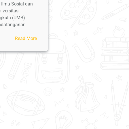
Depan
 Ilmu Sosial dan
Digital
niversitas
gkulu (UMB)
ndatanganan
:
Read More
Prodi
Ilmu
Komunikasi
FISIP
UM
Bengkulu
dan
UM
Jawa
Timur
Teken
IA
Perkuat