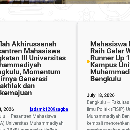
lah Akhirussanah
Mahasiswa 
antren Mahasiswa
Raih Gelar 
katan III Universitas
Runner Up 1
hammadiyah
Kampus Uni
ngkulu, Momentum
Muhammadi
irnya Generasi
Bengkulu
akhlak dan
rkemajuan
July 18, 2026
Bengkulu – Fakultas
8, 2026
jadsmk1209sagba
Ilmu Politik (FISIP) U
ulu – Pesantren Mahasiswa
Muhammadiyah Ben
A) Universitas Muhammadiyah
kembali menorehkan 