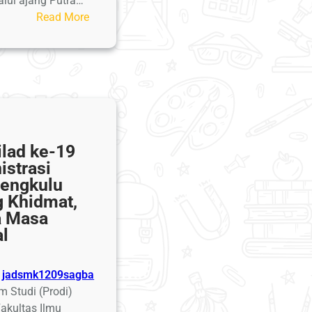
ui ajang Putra…
:
Read More
Mahasiswa
FISIP
UMB
Raih
Gelar
Winner
dan
lad ke-19
Runner
istrasi
Up
Bengkulu
1
 Khidmat,
Putra
a Masa
Putri
al
Kampus
Universitas
Muhammadiyah
jadsmk1209sagba
Bengkulu
 Studi (Prodi)
Fakultas Ilmu