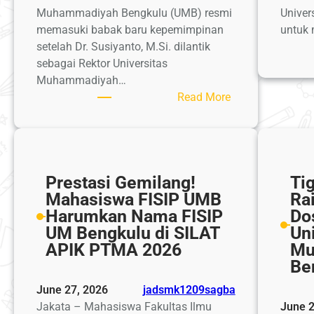
Muhammadiyah Bengkulu (UMB) resmi
Unive
memasuki babak baru kepemimpinan
untuk 
setelah Dr. Susiyanto, M.Si. dilantik
sebagai Rektor Universitas
Muhammadiyah…
:
Read More
Dr.
Susiyanto
Resmi
Dilantik
Prestasi Gemilang!
Ti
sebagai
Mahasiswa FISIP UMB
Ra
Rektor
Harumkan Nama FISIP
Do
UMB
UM Bengkulu di SILAT
Un
Periode
APIK PTMA 2026
Mu
2026–
Be
2030,
Usung
June 27, 2026
jadsmk1209sagba
Enam
Jakata – Mahasiswa Fakultas Ilmu
June 2